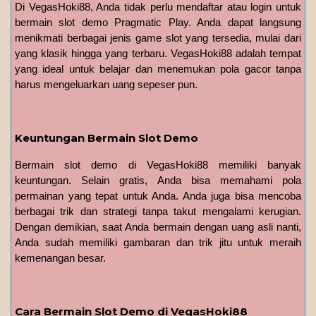
Di VegasHoki88, Anda tidak perlu mendaftar atau login untuk
bermain slot demo Pragmatic Play. Anda dapat langsung
menikmati berbagai jenis game slot yang tersedia, mulai dari
yang klasik hingga yang terbaru. VegasHoki88 adalah tempat
yang ideal untuk belajar dan menemukan pola gacor tanpa
harus mengeluarkan uang sepeser pun.
Keuntungan Bermain Slot Demo
Bermain slot demo di VegasHoki88 memiliki banyak
keuntungan. Selain gratis, Anda bisa memahami pola
permainan yang tepat untuk Anda. Anda juga bisa mencoba
berbagai trik dan strategi tanpa takut mengalami kerugian.
Dengan demikian, saat Anda bermain dengan uang asli nanti,
Anda sudah memiliki gambaran dan trik jitu untuk meraih
kemenangan besar.
Cara Bermain Slot Demo di VegasHoki88