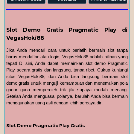
Slot Demo Gratis Pragmatic Play di
VegasHoki88
Jika Anda mencari cara untuk berlatih bermain slot tanpa
harus mendaftar atau login, VegasHoki88 adalah pilihan yang
tepat! Di sini, Anda dapat memainkan slot demo Pragmatic
Play secara gratis dan langsung, tanpa ribet. Cukup kunjungi
situs VegasHoki88, dan Anda bisa langsung bermain slot
demo gratis untuk menguji kemampuan dan menemukan pola
gacor guna memperoleh trik jitu supaya mudah menang.
Setelah Anda menguasai polanya, barulah Anda bisa bermain
menggunakan uang asli dengan lebih percaya diri.
Slot Demo Pragmatic Play Gratis