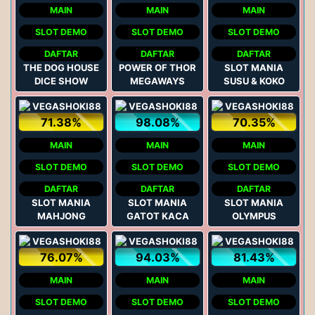
MAIN
MAIN
MAIN
SLOT DEMO
SLOT DEMO
SLOT DEMO
DAFTAR
DAFTAR
DAFTAR
THE DOG HOUSE
POWER OF THOR
SLOT MANIA
DICE SHOW
MEGAWAYS
SUSU & KOKO
71.38%
98.08%
70.35%
MAIN
MAIN
MAIN
SLOT DEMO
SLOT DEMO
SLOT DEMO
DAFTAR
DAFTAR
DAFTAR
SLOT MANIA
SLOT MANIA
SLOT MANIA
MAHJONG
GATOT KACA
OLYMPUS
76.07%
94.03%
81.43%
MAIN
MAIN
MAIN
SLOT DEMO
SLOT DEMO
SLOT DEMO