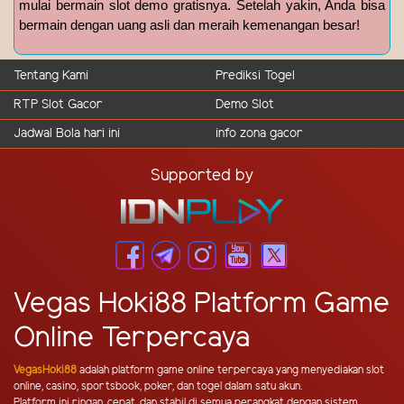
mulai bermain slot demo gratisnya. Setelah yakin, Anda bisa
bermain dengan uang asli dan meraih kemenangan besar!
Tentang Kami
Prediksi Togel
RTP Slot Gacor
Demo Slot
Jadwal Bola hari ini
info zona gacor
Supported by
Vegas Hoki88 Platform Game
Online Terpercaya
VegasHoki88
adalah platform game online terpercaya yang menyediakan slot
online, casino, sportsbook, poker, dan togel dalam satu akun.
Platform ini ringan, cepat, dan stabil di semua perangkat dengan sistem